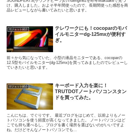
SOUNDPEATS(サウンドピーツ)のTruengine2を昨年Makuakeで見つ
け、購入しました。およそ半年間使ったので、長期間使った感想を商
品レビューしながら書いてみたいと思います。
テレワークにも！cocoparのモバ
ガジェット紹介
イルモニターdg-125mxが便利す
ぎ。
前々から気になっていた、小型の液晶モニターである、cocoparの
12.5型モバイルモニター(dg-125mx)を買ってみましたのでレビューし
ていきたいと思います。
キーボード入力を楽に！
ガジェット紹介
TRUTDOTノートパソコンスタン
ドを買ってみた。
こんにちは、でぐりです。 最近ブログをはじめて、以前よりもノー
トパソコンを使う頻度が高くなってきました。 ノートパソコンはど
こでも持ち運べるし、ブログを書く場所を選ばないのがいいですよ
ね。だけどそんなノートパソコンでも...