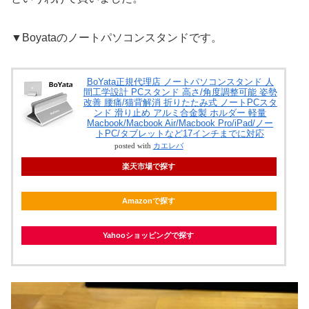
▼Boyataのノートパソコンスタンドです。
BoYata正規代理店 ノートパソコンスタンド 人
間工学設計 PCスタンド 高さ/角度調整可能 姿勢
改善 腰痛/猫背解消 折りたたみ式 ノートPCスタ
ンド 滑り止め アルミ合金製 ホルダー 軽量
Macbook/Macbook Air/Macbook Pro/iPad/ノー
トPC/タブレットなど17インチまでに対応
posted with
カエレバ
楽天市場で探す
Amazonで探す
Yahooショッピングで探す