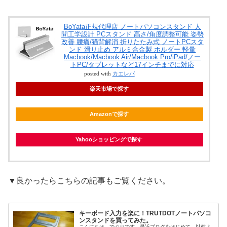
BoYata正規代理店 ノートパソコンスタンド 人
間工学設計 PCスタンド 高さ/角度調整可能 姿勢
改善 腰痛/猫背解消 折りたたみ式 ノートPCスタ
ンド 滑り止め アルミ合金製 ホルダー 軽量
Macbook/Macbook Air/Macbook Pro/iPad/ノー
トPC/タブレットなど17インチまでに対応
posted with
カエレバ
楽天市場で探す
Amazonで探す
Yahooショッピングで探す
▼良かったらこちらの記事もご覧ください。
キーボード入力を楽に！TRUTDOTノートパソコ
ンスタンドを買ってみた。
こんにちは、でぐりです。最近ブログをはじめて、以前よ